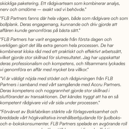
skickliga paketering. Ett rådgivarteam som kombinerar analys,
nerv och omdöme – exakt vad vi behövde."
"FLB Partners fanns där hela vägen, både som rådgivare och som
bollplank. Deras engagemang, kunnande och driv gjorde att
affären kunde genomföras på bästa sätt."
"FLB Partners har varit engagerade från första dagen och
verkligen gjort det lilla extra genom hela processen. De har
kombinerat kloka råd med ett praktiskt och effektivt arbetssätt,
vilket gjorde stor skillnad för slutresultatet. Jag har uppskattat
deras professionalism och kompetens, och tillsammans lyckades
vi genomföra en affär med mycket bra villkor."
"Vi är väldigt nöjda med stödet och rådgivningen från FLB
Partners i samband med vårt samgående med Accru Partners.
Deras kompetens och noggrannhet gjorde stor skillnad i
slutförandet av transaktionen. Det kändes tryggt att ha en så
kompetent rådgivare vid vår sida under processen."
"Förvärvet av Bokfabriken stärkte vår förlagsverksamhet och
breddade vårt högkvalitativa innehållserbjudande för ljudboks-
och e-bokskonsumenter. FLB Partners spelade en avgörande roll