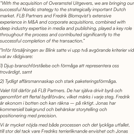
“With the acquisition of Overamstel Uitgevers, we are bringing our
successful Nordic strategy to the strategically important Dutch
market. FLB Partners and Fredrik Blomqvist’s extensive
experience in M&A and corporate acquisitions, combined with
deep industry expertise in media and publishing, played a key role
throughout the process and contributed significantly to the
successful completion of the transaction.”
"Inför försäljningen av Blink satte vi upp två avgörande kriterier vid
val av rådgivare:
1) Djup branschförståelse och förmåga att representera oss
trovärdigt, samt
2) Tydligt affärsmannaskap och stark paketeringsförmåga.
Valet föll därför på FLB Partners. De har själva drivit byrå och
genomfört ett flertal byråförvärv, vilket märks i varje steg. Fredrik
är ekonom i botten och kan räkna – på riktigt. Jonas har
kommersiell bakgrund och behärskar storytelling och
positionering med precision.
Vi är mycket nöjda med både processen och det lyckliga utfallet,
till stor del tack vare Fredriks terrierliknande envishet och Jonas